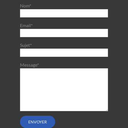
Nom*
Email*
Sujet*
Message*